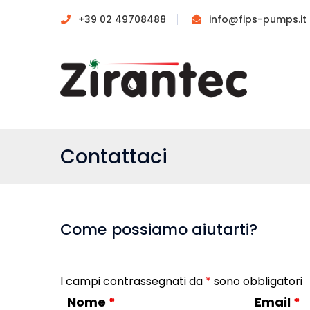
+39 02 49708488
info@fips-pumps.it
Contattaci
Come possiamo aiutarti?
I campi contrassegnati da
*
sono obbligatori
Nome
*
Email
*