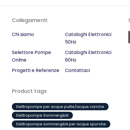
Collegamenti
Chi siamo
Cataloghi Elettronici
50Hz
Selettore Pompe
Cataloghi Elettronici
Online
60Hz
Progetti e Referenze
Contattaci
Product tags
Elettropompe per acque pulite/acque cariche
Elettropompe Sommergibili
Elettropompe sommergibili per acque sporche