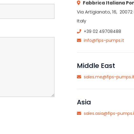
Fabbrica Italiana Pom
Via Artigianato, 16, 2007
Italy
+39 02 49708488
info@fips-pumps.it
Middle East
sales.me@fips-pumps.i
Asia
sales.asia@fips-pumps.i